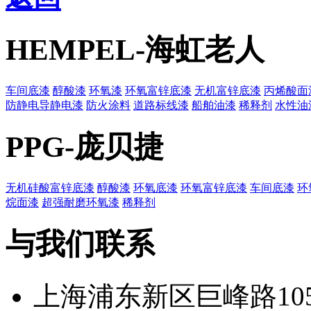
HEMPEL-海虹老人
车间底漆
醇酸漆
环氧漆
环氧富锌底漆
无机富锌底漆
丙烯酸面
防静电导静电漆
防火涂料
道路标线漆
船舶油漆
稀释剂
水性油
PPG-庞贝捷
无机硅酸富锌底漆
醇酸漆
环氧底漆
环氧富锌底漆
车间底漆
环
烷面漆
超强耐磨环氧漆
稀释剂
与我们联系
上海浦东新区巨峰路105