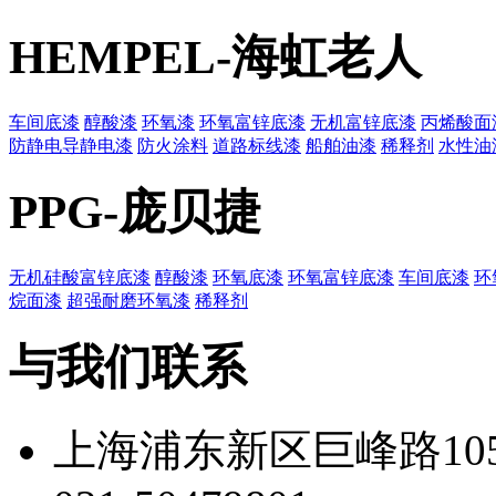
HEMPEL-海虹老人
车间底漆
醇酸漆
环氧漆
环氧富锌底漆
无机富锌底漆
丙烯酸面
防静电导静电漆
防火涂料
道路标线漆
船舶油漆
稀释剂
水性油
PPG-庞贝捷
无机硅酸富锌底漆
醇酸漆
环氧底漆
环氧富锌底漆
车间底漆
环
烷面漆
超强耐磨环氧漆
稀释剂
与我们联系
上海浦东新区巨峰路105