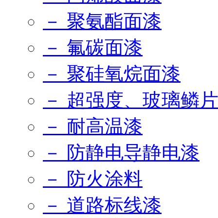
－ 聚氨酯面漆
－ 氟碳面漆
－ 聚硅氧烷面漆
－ 超强度、玻璃鳞
－ 耐高温漆
－ 防静电导静电漆
－ 防火涂料
－ 道路标线漆