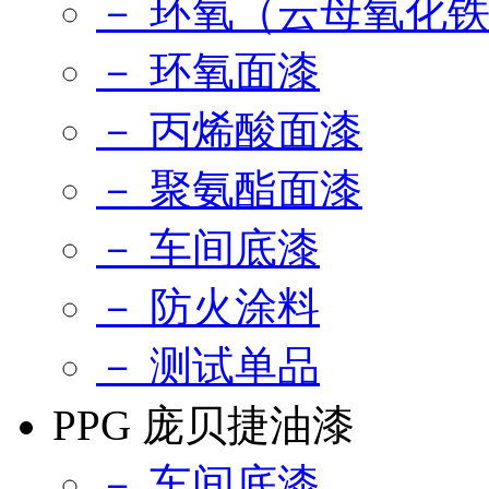
－ 环氧（云母氧化
－ 环氧面漆
－ 丙烯酸面漆
－ 聚氨酯面漆
－ 车间底漆
－ 防火涂料
－ 测试单品
PPG 庞贝捷油漆
－ 车间底漆