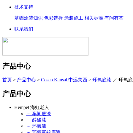
技术支持
基础涂装知识
色彩选择
涂装施工
相关标准
有问有答
联系我们
产品中心
首页
>
产品中心
>
Cosco Kansai 中远关西
>
环氧底漆
／
环氧底
产品中心
Hempel 海虹老人
－ 车间底漆
－ 醇酸漆
－ 环氧漆
－ 环氧富锌底漆