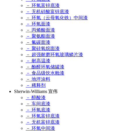
－ 环氧富锌底漆
－ 无机硅酸富锌底漆
－ 环氧（云母氧化铁）中间漆
－ 环氧面漆
－ 丙烯酸面漆
－ 聚氨酯面漆
－ 氟碳面漆
－ 聚硅氧烷面漆
－ 超强耐磨环氧玻璃鳞片漆
－ 耐高温漆
－ 酚醛环氧储罐漆
－ 食品级饮水舱漆
－ 地坪涂料
－ 稀释剂
Sherwin-Williams 宣伟
－ 醇酸漆
－ 车间底漆
－ 环氧底漆
－ 环氧富锌底漆
－ 无机富锌底漆
－ 环氧中间漆