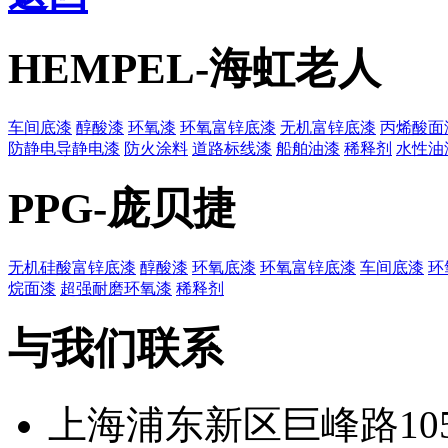
HEMPEL-海虹老人
车间底漆
醇酸漆
环氧漆
环氧富锌底漆
无机富锌底漆
丙烯酸面
防静电导静电漆
防火涂料
道路标线漆
船舶油漆
稀释剂
水性油
PPG-庞贝捷
无机硅酸富锌底漆
醇酸漆
环氧底漆
环氧富锌底漆
车间底漆
环
烷面漆
超强耐磨环氧漆
稀释剂
与我们联系
上海浦东新区巨峰路105