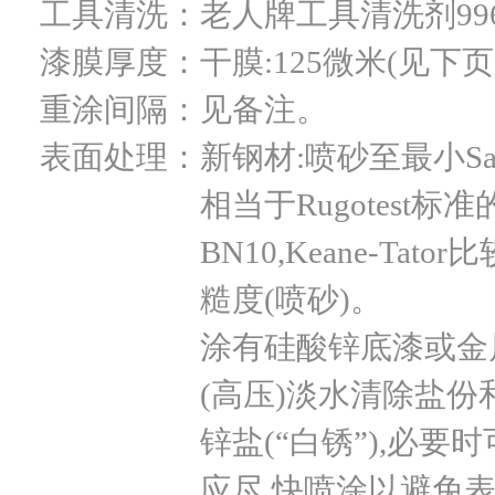
工具清洗：
老人牌工具清洗剂996
漆膜厚度：
干膜:125微米(见下页
重涂间隔：
见备注。
表面处理：
新钢材:喷砂至最小Sa2.
相当于Rugotest标准的
BN10,Keane-Tat
糙度(喷砂)。
涂有硅酸锌底漆或金
(高压)淡水清除盐
锌盐(“白锈”),必
应尽 快喷涂以避免