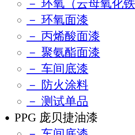
－ 环氧（云母氧化
－ 环氧面漆
－ 丙烯酸面漆
－ 聚氨酯面漆
－ 车间底漆
－ 防火涂料
－ 测试单品
PPG 庞贝捷油漆
－ 车间底漆