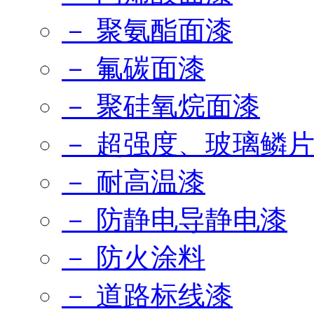
－ 聚氨酯面漆
－ 氟碳面漆
－ 聚硅氧烷面漆
－ 超强度、玻璃鳞
－ 耐高温漆
－ 防静电导静电漆
－ 防火涂料
－ 道路标线漆