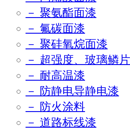
－ 聚氨酯面漆
－ 氟碳面漆
－ 聚硅氧烷面漆
－ 超强度、玻璃鳞
－ 耐高温漆
－ 防静电导静电漆
－ 防火涂料
－ 道路标线漆