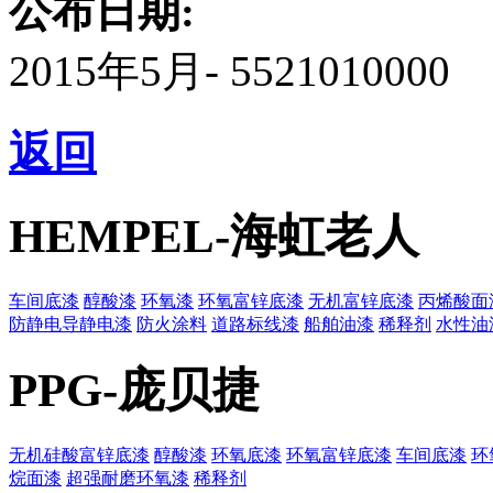
公布日期:
2015年5月- 5521010000
返回
HEMPEL-海虹老人
车间底漆
醇酸漆
环氧漆
环氧富锌底漆
无机富锌底漆
丙烯酸面
防静电导静电漆
防火涂料
道路标线漆
船舶油漆
稀释剂
水性油
PPG-庞贝捷
无机硅酸富锌底漆
醇酸漆
环氧底漆
环氧富锌底漆
车间底漆
环
烷面漆
超强耐磨环氧漆
稀释剂