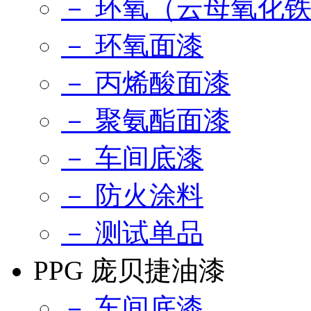
－ 环氧（云母氧化
－ 环氧面漆
－ 丙烯酸面漆
－ 聚氨酯面漆
－ 车间底漆
－ 防火涂料
－ 测试单品
PPG 庞贝捷油漆
－ 车间底漆