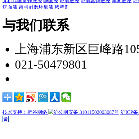
无机硅酸富锌底漆
醇酸漆
环氧底漆
环氧富锌底漆
车间底漆
环
烷面漆
超强耐磨环氧漆
稀释剂
与我们联系
上海浦东新区巨峰路105
021-50479801
技术支持：橙谷网络
沪公网安备 31011502003087号
沪ICP备1