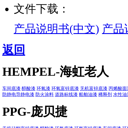
文件下载：
产品说明书(中文)
产品
返回
HEMPEL-海虹老人
车间底漆
醇酸漆
环氧漆
环氧富锌底漆
无机富锌底漆
丙烯酸面
防静电导静电漆
防火涂料
道路标线漆
船舶油漆
稀释剂
水性油
PPG-庞贝捷