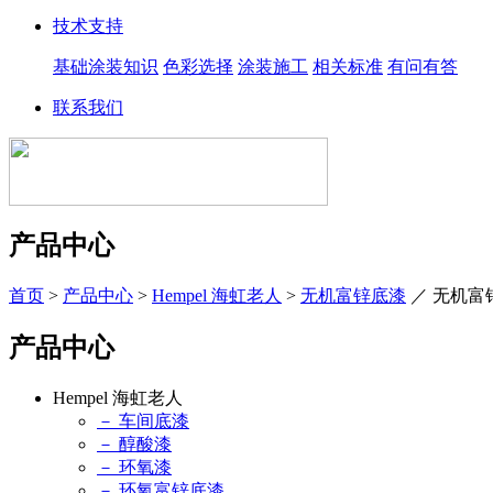
技术支持
基础涂装知识
色彩选择
涂装施工
相关标准
有问有答
联系我们
产品中心
首页
>
产品中心
>
Hempel 海虹老人
>
无机富锌底漆
／
无机富
产品中心
Hempel 海虹老人
－ 车间底漆
－ 醇酸漆
－ 环氧漆
－ 环氧富锌底漆