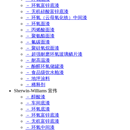
－ 环氧富锌底漆
－ 无机硅酸富锌底漆
－ 环氧（云母氧化铁）中间漆
－ 环氧面漆
－ 丙烯酸面漆
－ 聚氨酯面漆
－ 氟碳面漆
－ 聚硅氧烷面漆
－ 超强耐磨环氧玻璃鳞片漆
－ 耐高温漆
－ 酚醛环氧储罐漆
－ 食品级饮水舱漆
－ 地坪涂料
－ 稀释剂
Sherwin-Williams 宣伟
－ 醇酸漆
－ 车间底漆
－ 环氧底漆
－ 环氧富锌底漆
－ 无机富锌底漆
－ 环氧中间漆