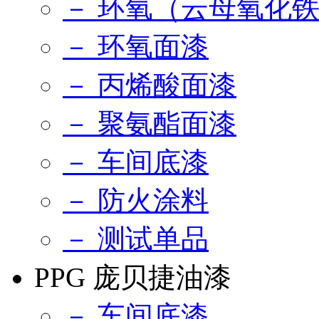
－ 环氧（云母氧化
－ 环氧面漆
－ 丙烯酸面漆
－ 聚氨酯面漆
－ 车间底漆
－ 防火涂料
－ 测试单品
PPG 庞贝捷油漆
－ 车间底漆