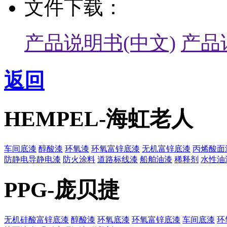
文件下载：
产品说明书(中文)
产品
返回
HEMPEL-海虹老人
车间底漆
醇酸漆
环氧漆
环氧富锌底漆
无机富锌底漆
丙烯酸面
防静电导静电漆
防火涂料
道路标线漆
船舶油漆
稀释剂
水性油
PPG-庞贝捷
无机硅酸富锌底漆
醇酸漆
环氧底漆
环氧富锌底漆
车间底漆
环