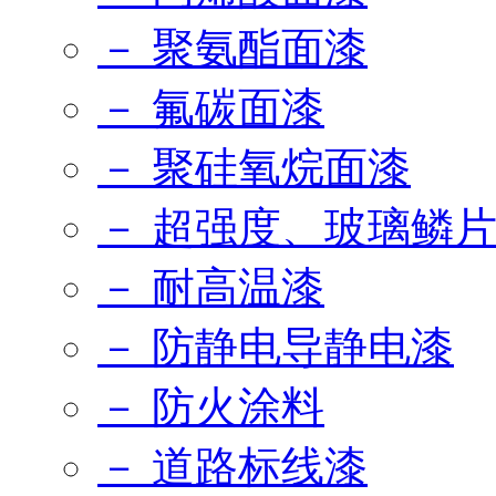
－ 聚氨酯面漆
－ 氟碳面漆
－ 聚硅氧烷面漆
－ 超强度、玻璃鳞
－ 耐高温漆
－ 防静电导静电漆
－ 防火涂料
－ 道路标线漆