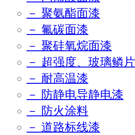
－ 聚氨酯面漆
－ 氟碳面漆
－ 聚硅氧烷面漆
－ 超强度、玻璃鳞
－ 耐高温漆
－ 防静电导静电漆
－ 防火涂料
－ 道路标线漆