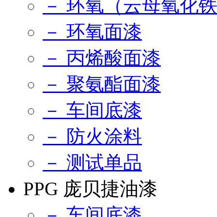
－ 环氧（云母氧化
－ 环氧面漆
－ 丙烯酸面漆
－ 聚氨酯面漆
－ 车间底漆
－ 防火涂料
－ 测试单品
PPG 庞贝捷油漆
－ 车间底漆