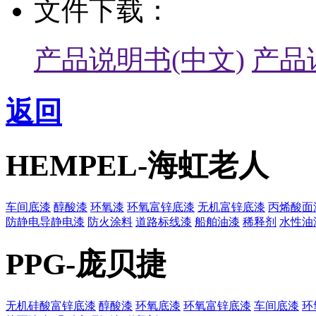
文件下载：
产品说明书(中文)
产品
返回
HEMPEL-海虹老人
车间底漆
醇酸漆
环氧漆
环氧富锌底漆
无机富锌底漆
丙烯酸面
防静电导静电漆
防火涂料
道路标线漆
船舶油漆
稀释剂
水性油
PPG-庞贝捷
无机硅酸富锌底漆
醇酸漆
环氧底漆
环氧富锌底漆
车间底漆
环