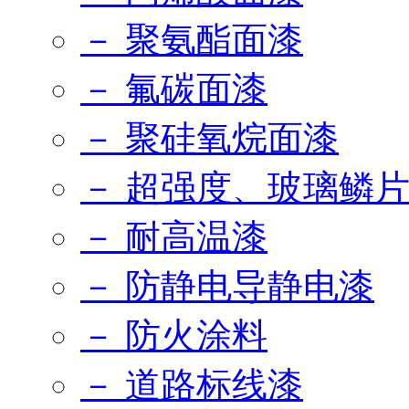
－ 聚氨酯面漆
－ 氟碳面漆
－ 聚硅氧烷面漆
－ 超强度、玻璃鳞
－ 耐高温漆
－ 防静电导静电漆
－ 防火涂料
－ 道路标线漆