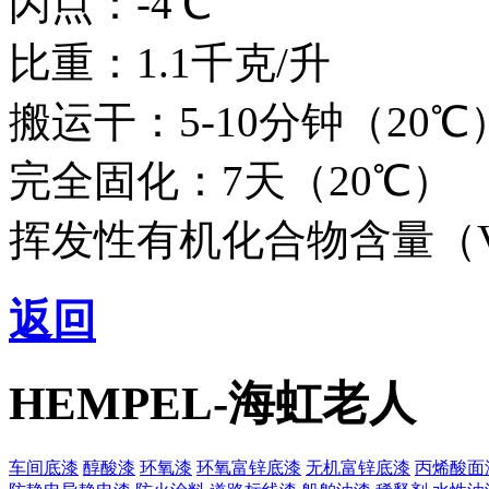
闪点：-4℃
比重：1.1千克/升
搬运干：5-10分钟（20℃
完全固化：7天（20℃）
挥发性有机化合物含量（V.O
返回
HEMPEL-海虹老人
车间底漆
醇酸漆
环氧漆
环氧富锌底漆
无机富锌底漆
丙烯酸面