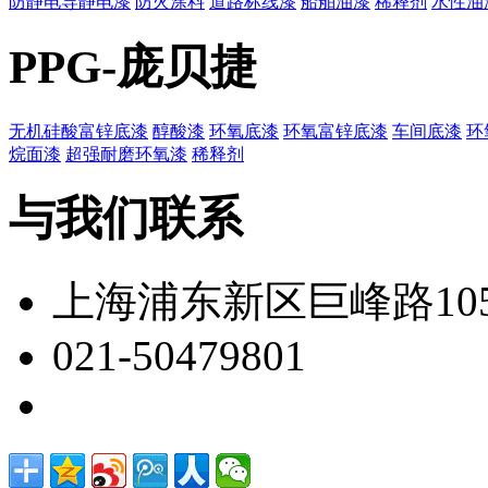
防静电导静电漆
防火涂料
道路标线漆
船舶油漆
稀释剂
水性油
PPG-庞贝捷
无机硅酸富锌底漆
醇酸漆
环氧底漆
环氧富锌底漆
车间底漆
环
烷面漆
超强耐磨环氧漆
稀释剂
与我们联系
上海浦东新区巨峰路105
021-50479801