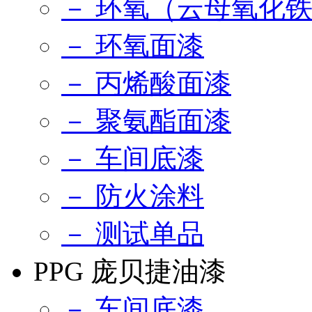
－ 环氧（云母氧化
－ 环氧面漆
－ 丙烯酸面漆
－ 聚氨酯面漆
－ 车间底漆
－ 防火涂料
－ 测试单品
PPG 庞贝捷油漆
－ 车间底漆