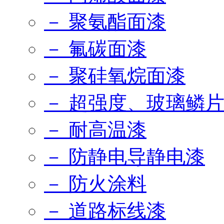
－ 聚氨酯面漆
－ 氟碳面漆
－ 聚硅氧烷面漆
－ 超强度、玻璃鳞
－ 耐高温漆
－ 防静电导静电漆
－ 防火涂料
－ 道路标线漆