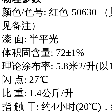
颜色/色号: 红色-5063
见备注）
漆 面: 半平光
体积固含量: 72±1%
理论涂布率: 5.8米2/升(
闪 点: 27℃
比 重: 1.4公斤/升
指 触 干: 约4小时(20℃)