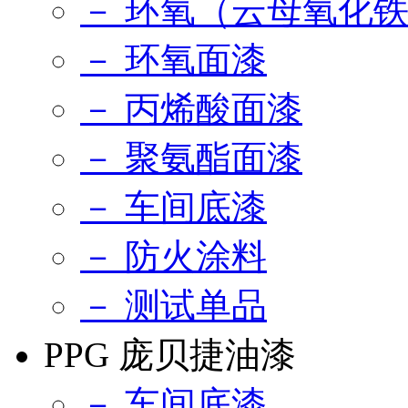
－ 环氧（云母氧化
－ 环氧面漆
－ 丙烯酸面漆
－ 聚氨酯面漆
－ 车间底漆
－ 防火涂料
－ 测试单品
PPG 庞贝捷油漆
－ 车间底漆