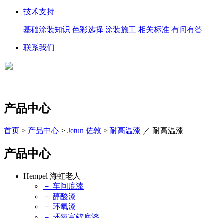
技术支持
基础涂装知识
色彩选择
涂装施工
相关标准
有问有答
联系我们
产品中心
首页
>
产品中心
>
Jotun 佐敦
>
耐高温漆
／
耐高温漆
产品中心
Hempel 海虹老人
－ 车间底漆
－ 醇酸漆
－ 环氧漆
－ 环氧富锌底漆