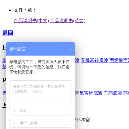
文件下载：
产品说明书(中文)
产品说明书(英文)
返回
HEMPEL-海虹老人
请您留言
车间底漆
醇酸漆
环氧漆
环氧富锌底漆
无机富锌底漆
丙烯酸面
感谢您的关注，当前客服人员不在
剂
水性油漆
线，请填写一下您的信息，我们会
尽快和您联系。
PPG-庞贝捷
无机硅酸富锌底漆
醇酸漆
环氧底漆
环氧富锌底漆
车间底漆
环
与我们联系
上海浦东新区巨峰路1058弄3号1520室
021-50479801