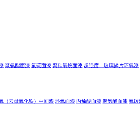
漆
聚氨酯面漆
氟碳面漆
聚硅氧烷面漆
超强度、玻璃鳞片环氧漆
氧（云母氧化铁）中间漆
环氧面漆
丙烯酸面漆
聚氨酯面漆
氟碳