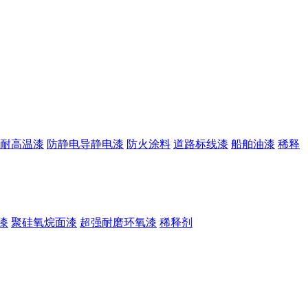
耐高温漆
防静电导静电漆
防火涂料
道路标线漆
船舶油漆
稀释
漆
聚硅氧烷面漆
超强耐磨环氧漆
稀释剂