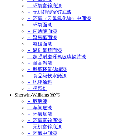
－ 环氧富锌底漆
－ 无机硅酸富锌底漆
－ 环氧（云母氧化铁）中间漆
－ 环氧面漆
－ 丙烯酸面漆
－ 聚氨酯面漆
－ 氟碳面漆
－ 聚硅氧烷面漆
－ 超强耐磨环氧玻璃鳞片漆
－ 耐高温漆
－ 酚醛环氧储罐漆
－ 食品级饮水舱漆
－ 地坪涂料
－ 稀释剂
Sherwin-Williams 宣伟
－ 醇酸漆
－ 车间底漆
－ 环氧底漆
－ 环氧富锌底漆
－ 无机富锌底漆
－ 环氧中间漆