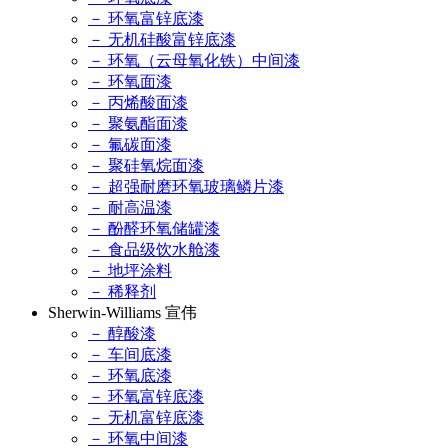
－ 环氧富锌底漆
－ 无机硅酸富锌底漆
－ 环氧（云母氧化铁）中间漆
－ 环氧面漆
－ 丙烯酸面漆
－ 聚氨酯面漆
－ 氟碳面漆
－ 聚硅氧烷面漆
－ 超强耐磨环氧玻璃鳞片漆
－ 耐高温漆
－ 酚醛环氧储罐漆
－ 食品级饮水舱漆
－ 地坪涂料
－ 稀释剂
Sherwin-Williams 宣伟
－ 醇酸漆
－ 车间底漆
－ 环氧底漆
－ 环氧富锌底漆
－ 无机富锌底漆
－ 环氧中间漆