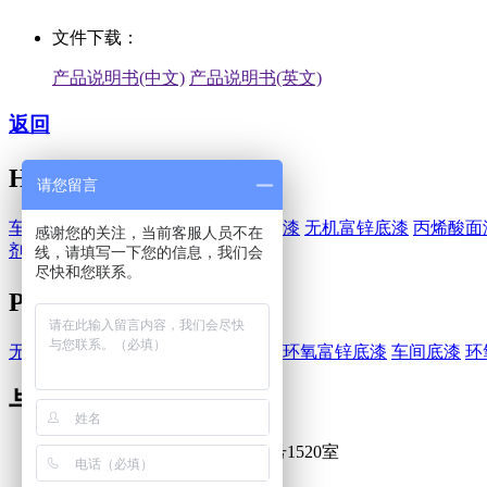
文件下载：
产品说明书(中文)
产品说明书(英文)
返回
HEMPEL-海虹老人
请您留言
车间底漆
醇酸漆
环氧漆
环氧富锌底漆
无机富锌底漆
丙烯酸面
感谢您的关注，当前客服人员不在
剂
水性油漆
线，请填写一下您的信息，我们会
尽快和您联系。
PPG-庞贝捷
无机硅酸富锌底漆
醇酸漆
环氧底漆
环氧富锌底漆
车间底漆
环
与我们联系
上海浦东新区巨峰路1058弄3号1520室
021-50479801