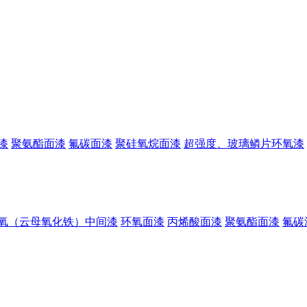
漆
聚氨酯面漆
氟碳面漆
聚硅氧烷面漆
超强度、玻璃鳞片环氧漆
氧（云母氧化铁）中间漆
环氧面漆
丙烯酸面漆
聚氨酯面漆
氟碳