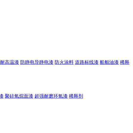
耐高温漆
防静电导静电漆
防火涂料
道路标线漆
船舶油漆
稀释
漆
聚硅氧烷面漆
超强耐磨环氧漆
稀释剂