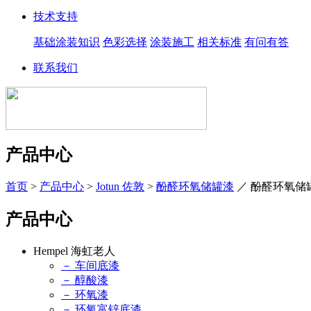
技术支持
基础涂装知识
色彩选择
涂装施工
相关标准
有问有答
联系我们
产品中心
首页
>
产品中心
>
Jotun 佐敦
>
酚醛环氧储罐漆
／
酚醛环氧储
产品中心
Hempel 海虹老人
－ 车间底漆
－ 醇酸漆
－ 环氧漆
－ 环氧富锌底漆