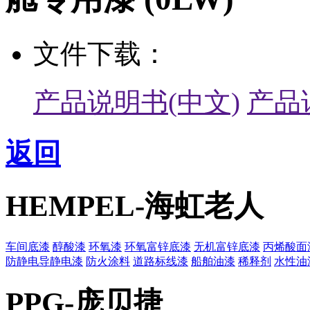
文件下载：
产品说明书(中文)
产品
返回
HEMPEL-海虹老人
车间底漆
醇酸漆
环氧漆
环氧富锌底漆
无机富锌底漆
丙烯酸面
防静电导静电漆
防火涂料
道路标线漆
船舶油漆
稀释剂
水性油
PPG-庞贝捷