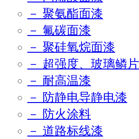
－ 聚氨酯面漆
－ 氟碳面漆
－ 聚硅氧烷面漆
－ 超强度、玻璃鳞
－ 耐高温漆
－ 防静电导静电漆
－ 防火涂料
－ 道路标线漆