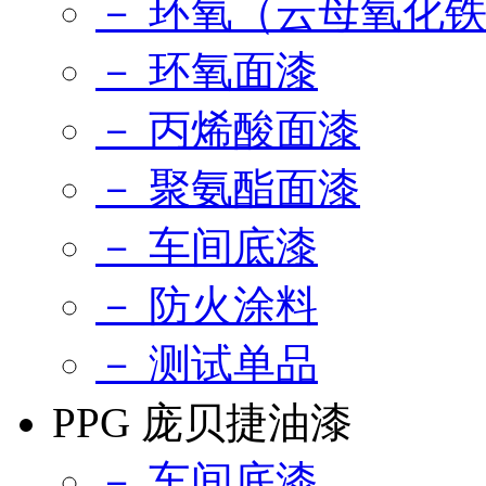
－ 环氧（云母氧化
－ 环氧面漆
－ 丙烯酸面漆
－ 聚氨酯面漆
－ 车间底漆
－ 防火涂料
－ 测试单品
PPG 庞贝捷油漆
－ 车间底漆