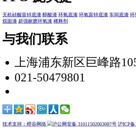
无机硅酸富锌底漆
醇酸漆
环氧底漆
环氧富锌底漆
车间底漆
环
烷面漆
超强耐磨环氧漆
稀释剂
与我们联系
上海浦东新区巨峰路105
021-50479801
技术支持：橙谷网络
沪公网安备 31011502003087号
沪ICP备1