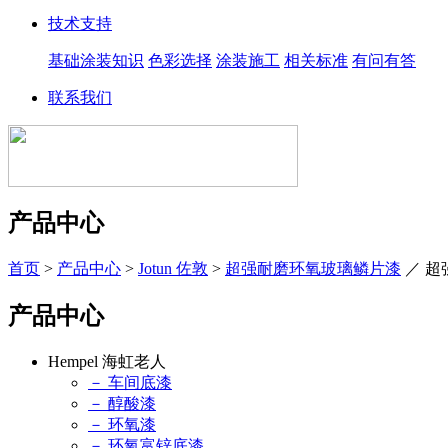
技术支持
基础涂装知识
色彩选择
涂装施工
相关标准
有问有答
联系我们
产品中心
首页
>
产品中心
>
Jotun 佐敦
>
超强耐磨环氧玻璃鳞片漆
／
超
产品中心
Hempel 海虹老人
－ 车间底漆
－ 醇酸漆
－ 环氧漆
－ 环氧富锌底漆