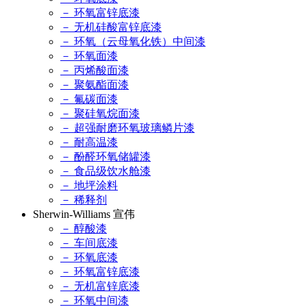
－ 环氧富锌底漆
－ 无机硅酸富锌底漆
－ 环氧（云母氧化铁）中间漆
－ 环氧面漆
－ 丙烯酸面漆
－ 聚氨酯面漆
－ 氟碳面漆
－ 聚硅氧烷面漆
－ 超强耐磨环氧玻璃鳞片漆
－ 耐高温漆
－ 酚醛环氧储罐漆
－ 食品级饮水舱漆
－ 地坪涂料
－ 稀释剂
Sherwin-Williams 宣伟
－ 醇酸漆
－ 车间底漆
－ 环氧底漆
－ 环氧富锌底漆
－ 无机富锌底漆
－ 环氧中间漆