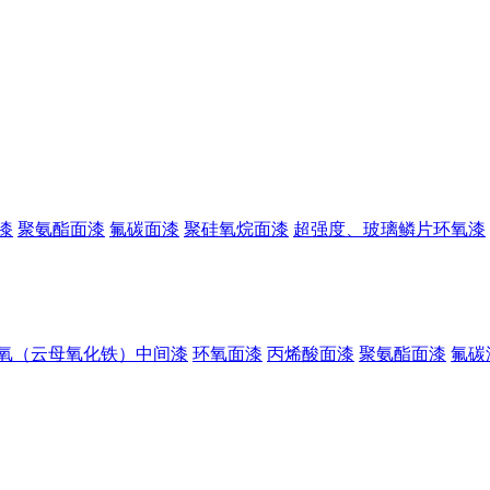
漆
聚氨酯面漆
氟碳面漆
聚硅氧烷面漆
超强度、玻璃鳞片环氧漆
氧（云母氧化铁）中间漆
环氧面漆
丙烯酸面漆
聚氨酯面漆
氟碳