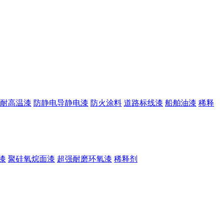
耐高温漆
防静电导静电漆
防火涂料
道路标线漆
船舶油漆
稀释
漆
聚硅氧烷面漆
超强耐磨环氧漆
稀释剂