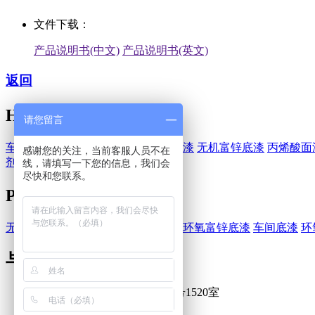
文件下载：
产品说明书(中文)
产品说明书(英文)
返回
HEMPEL-海虹老人
请您留言
车间底漆
醇酸漆
环氧漆
环氧富锌底漆
无机富锌底漆
丙烯酸面
感谢您的关注，当前客服人员不在
剂
水性油漆
线，请填写一下您的信息，我们会
尽快和您联系。
PPG-庞贝捷
无机硅酸富锌底漆
醇酸漆
环氧底漆
环氧富锌底漆
车间底漆
环
与我们联系
上海浦东新区巨峰路1058弄3号1520室
021-50479801