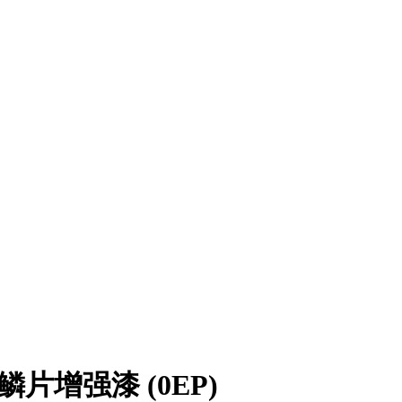
璃鳞片增强漆 (0EP)