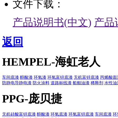
文件下载：
产品说明书(中文)
产品
返回
HEMPEL-海虹老人
车间底漆
醇酸漆
环氧漆
环氧富锌底漆
无机富锌底漆
丙烯酸面
防静电导静电漆
防火涂料
道路标线漆
船舶油漆
稀释剂
水性油
PPG-庞贝捷
无机硅酸富锌底漆
醇酸漆
环氧底漆
环氧富锌底漆
车间底漆
环