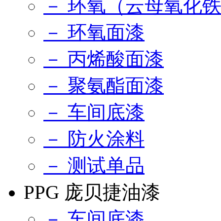
－ 环氧（云母氧化
－ 环氧面漆
－ 丙烯酸面漆
－ 聚氨酯面漆
－ 车间底漆
－ 防火涂料
－ 测试单品
PPG 庞贝捷油漆
－ 车间底漆