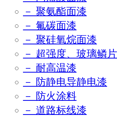
－ 聚氨酯面漆
－ 氟碳面漆
－ 聚硅氧烷面漆
－ 超强度、玻璃鳞
－ 耐高温漆
－ 防静电导静电漆
－ 防火涂料
－ 道路标线漆