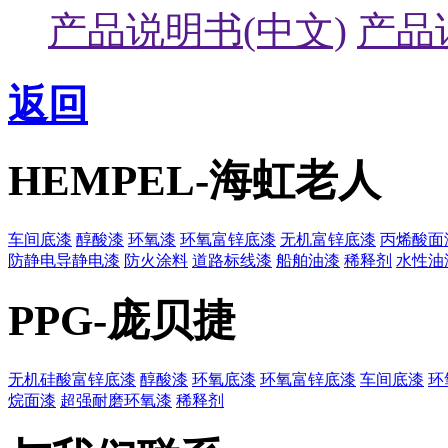
产品说明书(中文)
产品
返回
HEMPEL-海虹老人
车间底漆
醇酸漆
环氧漆
环氧富锌底漆
无机富锌底漆
丙烯酸面
防静电导静电漆
防火涂料
道路标线漆
船舶油漆
稀释剂
水性油
PPG-庞贝捷
无机硅酸富锌底漆
醇酸漆
环氧底漆
环氧富锌底漆
车间底漆
环
烷面漆
超强耐磨环氧漆
稀释剂