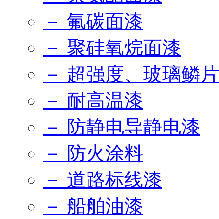
－ 氟碳面漆
－ 聚硅氧烷面漆
－ 超强度、玻璃鳞
－ 耐高温漆
－ 防静电导静电漆
－ 防火涂料
－ 道路标线漆
－ 船舶油漆