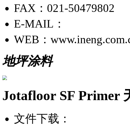
FAX：021-50479802
E-MAIL：
WEB：www.ineng.com.
地坪涂料
Jotafloor SF Pr
文件下载：