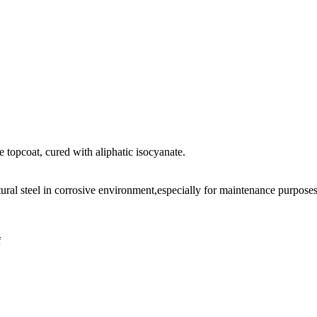
oat, cured with aliphatic isocyanate.
tural steel in corrosive environment,especially for maintenance purpose
f