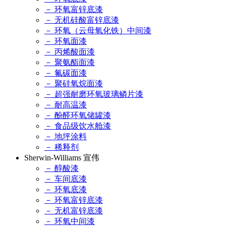
－ 环氧富锌底漆
－ 无机硅酸富锌底漆
－ 环氧（云母氧化铁）中间漆
－ 环氧面漆
－ 丙烯酸面漆
－ 聚氨酯面漆
－ 氟碳面漆
－ 聚硅氧烷面漆
－ 超强耐磨环氧玻璃鳞片漆
－ 耐高温漆
－ 酚醛环氧储罐漆
－ 食品级饮水舱漆
－ 地坪涂料
－ 稀释剂
Sherwin-Williams 宣伟
－ 醇酸漆
－ 车间底漆
－ 环氧底漆
－ 环氧富锌底漆
－ 无机富锌底漆
－ 环氧中间漆