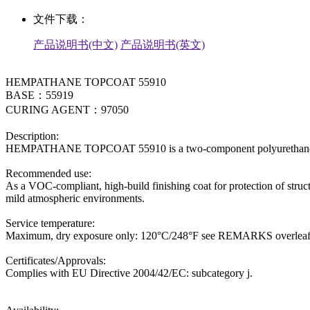
文件下载：
产品说明书(中文)
产品说明书(英文)
HEMPATHANE TOPCOAT 55910
BASE：55919
CURING AGENT：97050
Description:
HEMPATHANE TOPCOAT 55910 is a two-component polyurethane topc
Recommended use:
As a VOC-compliant, high-build finishing coat for protection of struc
mild atmospheric environments.
Service temperature:
Maximum, dry exposure only: 120°C/248°F see REMARKS overlea
Certificates/Approvals:
Complies with EU Directive 2004/42/EC: subcategory j.