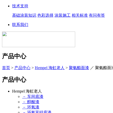
技术支持
基础涂装知识
色彩选择
涂装施工
相关标准
有问有答
联系我们
产品中心
首页
>
产品中心
>
Hempel 海虹老人
>
聚氨酯面漆
／
聚氨酯面
产品中心
Hempel 海虹老人
－ 车间底漆
－ 醇酸漆
－ 环氧漆
－ 环氧富锌底漆