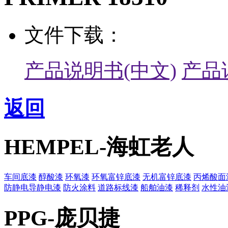
文件下载：
产品说明书(中文)
产品
返回
HEMPEL-海虹老人
车间底漆
醇酸漆
环氧漆
环氧富锌底漆
无机富锌底漆
丙烯酸面
防静电导静电漆
防火涂料
道路标线漆
船舶油漆
稀释剂
水性油
PPG-庞贝捷