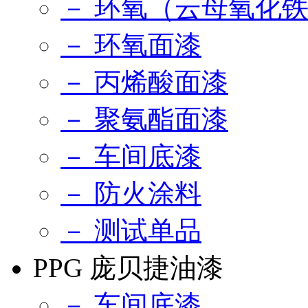
－ 环氧（云母氧化
－ 环氧面漆
－ 丙烯酸面漆
－ 聚氨酯面漆
－ 车间底漆
－ 防火涂料
－ 测试单品
PPG 庞贝捷油漆
－ 车间底漆