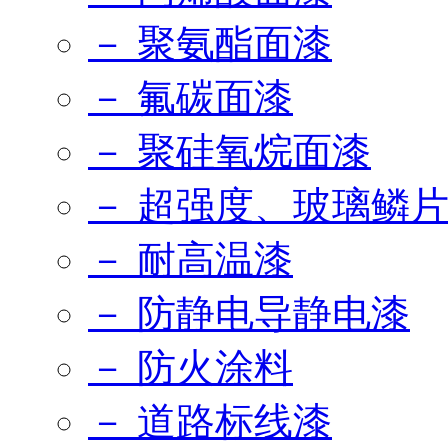
－ 聚氨酯面漆
－ 氟碳面漆
－ 聚硅氧烷面漆
－ 超强度、玻璃鳞
－ 耐高温漆
－ 防静电导静电漆
－ 防火涂料
－ 道路标线漆