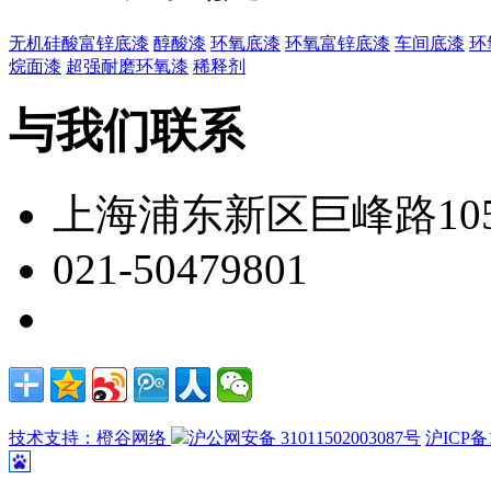
无机硅酸富锌底漆
醇酸漆
环氧底漆
环氧富锌底漆
车间底漆
环
烷面漆
超强耐磨环氧漆
稀释剂
与我们联系
上海浦东新区巨峰路105
021-50479801
技术支持：橙谷网络
沪公网安备 31011502003087号
沪ICP备1