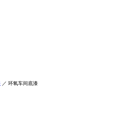
漆
／
环氧车间底漆