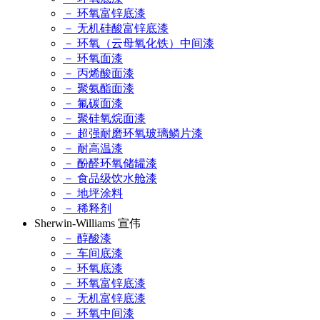
－ 环氧富锌底漆
－ 无机硅酸富锌底漆
－ 环氧（云母氧化铁）中间漆
－ 环氧面漆
－ 丙烯酸面漆
－ 聚氨酯面漆
－ 氟碳面漆
－ 聚硅氧烷面漆
－ 超强耐磨环氧玻璃鳞片漆
－ 耐高温漆
－ 酚醛环氧储罐漆
－ 食品级饮水舱漆
－ 地坪涂料
－ 稀释剂
Sherwin-Williams 宣伟
－ 醇酸漆
－ 车间底漆
－ 环氧底漆
－ 环氧富锌底漆
－ 无机富锌底漆
－ 环氧中间漆