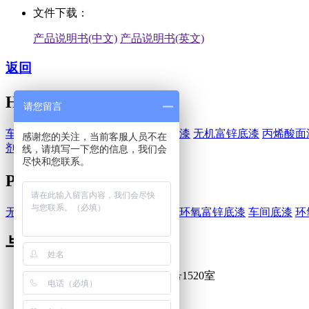
文件下载：
产品说明书(中文)
产品说明书(英文)
返回
HEMPEL-海虹老人
请您留言
车间底漆
醇酸漆
环氧漆
环氧富锌底漆
无机富锌底漆
丙烯酸面
感谢您的关注，当前客服人员不在
剂
水性油漆
线，请填写一下您的信息，我们会
尽快和您联系。
PPG-庞贝捷
无机硅酸富锌底漆
醇酸漆
环氧底漆
环氧富锌底漆
车间底漆
环
与我们联系
上海浦东新区巨峰路1058弄3号1520室
021-50479801