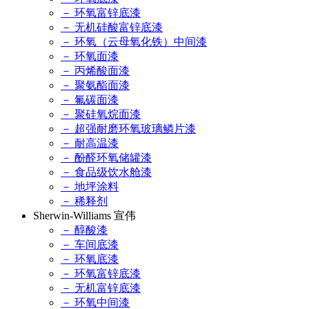
－ 环氧富锌底漆
－ 无机硅酸富锌底漆
－ 环氧（云母氧化铁）中间漆
－ 环氧面漆
－ 丙烯酸面漆
－ 聚氨酯面漆
－ 氟碳面漆
－ 聚硅氧烷面漆
－ 超强耐磨环氧玻璃鳞片漆
－ 耐高温漆
－ 酚醛环氧储罐漆
－ 食品级饮水舱漆
－ 地坪涂料
－ 稀释剂
Sherwin-Williams 宣伟
－ 醇酸漆
－ 车间底漆
－ 环氧底漆
－ 环氧富锌底漆
－ 无机富锌底漆
－ 环氧中间漆