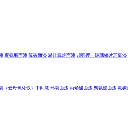
漆
聚氨酯面漆
氟碳面漆
聚硅氧烷面漆
超强度、玻璃鳞片环氧漆
氧（云母氧化铁）中间漆
环氧面漆
丙烯酸面漆
聚氨酯面漆
氟碳