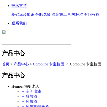
技术支持
基础涂装知识
色彩选择
涂装施工
相关标准
有问有答
联系我们
产品中心
首页
>
产品中心
>
Corboline 卡宝拉因
／
Corboline 卡宝拉因
产品中心
Hempel 海虹老人
－ 车间底漆
－ 醇酸漆
－ 环氧漆
－ 环氧富锌底漆