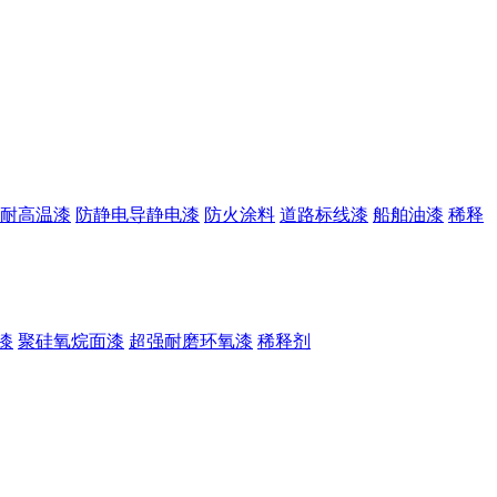
耐高温漆
防静电导静电漆
防火涂料
道路标线漆
船舶油漆
稀释
漆
聚硅氧烷面漆
超强耐磨环氧漆
稀释剂