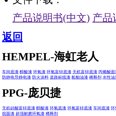
产品说明书(中文)
产品
返回
HEMPEL-海虹老人
车间底漆
醇酸漆
环氧漆
环氧富锌底漆
无机富锌底漆
丙烯酸面
防静电导静电漆
防火涂料
道路标线漆
船舶油漆
稀释剂
水性油
PPG-庞贝捷
无机硅酸富锌底漆
醇酸漆
环氧底漆
环氧富锌底漆
车间底漆
环
烷面漆
超强耐磨环氧漆
稀释剂