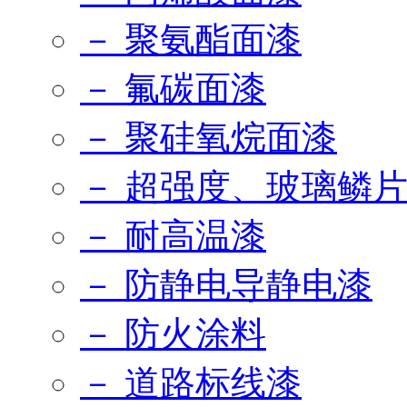
－ 聚氨酯面漆
－ 氟碳面漆
－ 聚硅氧烷面漆
－ 超强度、玻璃鳞
－ 耐高温漆
－ 防静电导静电漆
－ 防火涂料
－ 道路标线漆