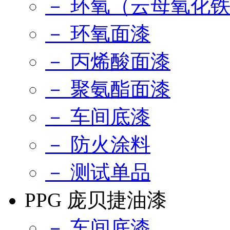
－ 环氧（云母氧化
－ 环氧面漆
－ 丙烯酸面漆
－ 聚氨酯面漆
－ 车间底漆
－ 防火涂料
－ 测试单品
PPG 庞贝捷油漆
－ 车间底漆