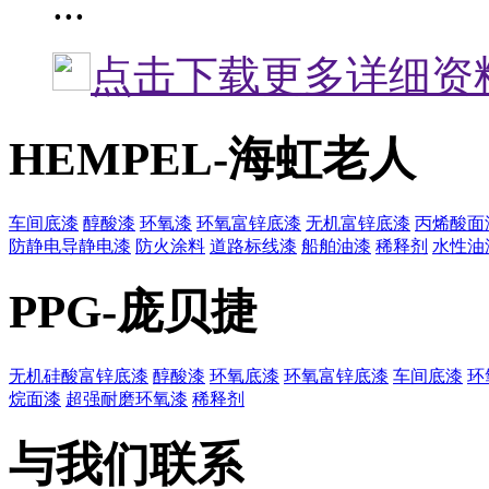
...
点击下载更多详细资
HEMPEL-海虹老人
车间底漆
醇酸漆
环氧漆
环氧富锌底漆
无机富锌底漆
丙烯酸面
防静电导静电漆
防火涂料
道路标线漆
船舶油漆
稀释剂
水性油
PPG-庞贝捷
无机硅酸富锌底漆
醇酸漆
环氧底漆
环氧富锌底漆
车间底漆
环
烷面漆
超强耐磨环氧漆
稀释剂
与我们联系