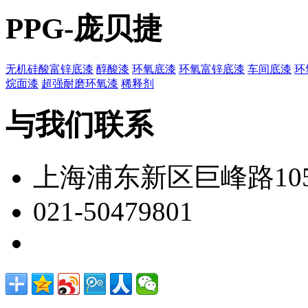
PPG-庞贝捷
无机硅酸富锌底漆
醇酸漆
环氧底漆
环氧富锌底漆
车间底漆
环
烷面漆
超强耐磨环氧漆
稀释剂
与我们联系
上海浦东新区巨峰路105
021-50479801