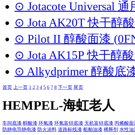
⊙ Jotacote Univers
⊙ Jota AK20T 快干
⊙ Pilot II 醇酸面漆 (0F
⊙ Jota AK15P 快干醇
⊙ Alkydprimer 醇酸底漆
首页
上一页
1
2
3
4
5
6
7
8
下一页
尾页
HEMPEL-海虹老人
车间底漆
醇酸漆
环氧漆
环氧富锌底漆
无机富锌底漆
丙烯酸面
防静电导静电漆
防火涂料
道路标线漆
船舶油漆
稀释剂
水性油