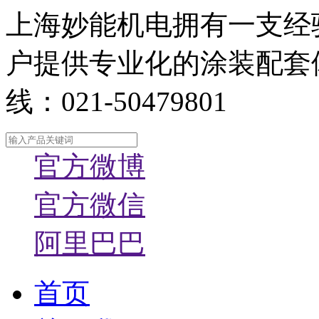
上海妙能机电拥有一支经
户提供专业化的涂装配套
线：021-50479801
官方微博
官方微信
阿里巴巴
首页