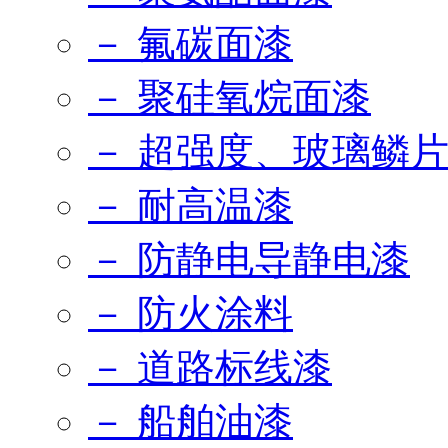
－ 氟碳面漆
－ 聚硅氧烷面漆
－ 超强度、玻璃鳞
－ 耐高温漆
－ 防静电导静电漆
－ 防火涂料
－ 道路标线漆
－ 船舶油漆