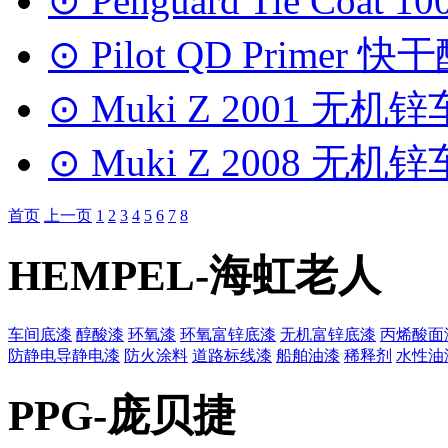
⊙ Penguard Tie Coat
⊙ Pilot QD Primer 
⊙ Muki Z 2001 无机
⊙ Muki Z 2008 无
首页
上一页
1
2
3
4
5
6
7
8
HEMPEL-海虹老人
车间底漆
醇酸漆
环氧漆
环氧富锌底漆
无机富锌底漆
丙烯酸面
防静电导静电漆
防火涂料
道路标线漆
船舶油漆
稀释剂
水性油
PPG-庞贝捷