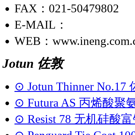
FAX：021-50479802
E-MAIL：
WEB：www.ineng.com.
Jotun 佐敦
⊙ Jotun Thinner No.
⊙ Futura AS 丙烯酸聚
⊙ Resist 78 无机硅酸富