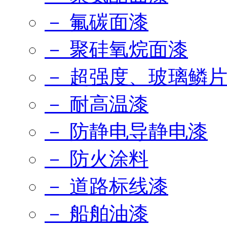
－ 氟碳面漆
－ 聚硅氧烷面漆
－ 超强度、玻璃鳞
－ 耐高温漆
－ 防静电导静电漆
－ 防火涂料
－ 道路标线漆
－ 船舶油漆