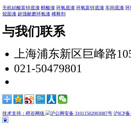
无机硅酸富锌底漆
醇酸漆
环氧底漆
环氧富锌底漆
车间底漆
环
烷面漆
超强耐磨环氧漆
稀释剂
与我们联系
上海浦东新区巨峰路105
021-50479801
技术支持：橙谷网络
沪公网安备 31011502003087号
沪ICP备1