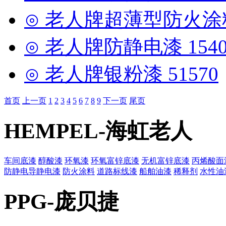
⊙ 老人牌超薄型防火涂料 
⊙ 老人牌防静电漆 1540
⊙ 老人牌银粉漆 51570
首页
上一页
1
2
3
4
5
6
7
8
9
下一页
尾页
HEMPEL-海虹老人
车间底漆
醇酸漆
环氧漆
环氧富锌底漆
无机富锌底漆
丙烯酸面
防静电导静电漆
防火涂料
道路标线漆
船舶油漆
稀释剂
水性油
PPG-庞贝捷