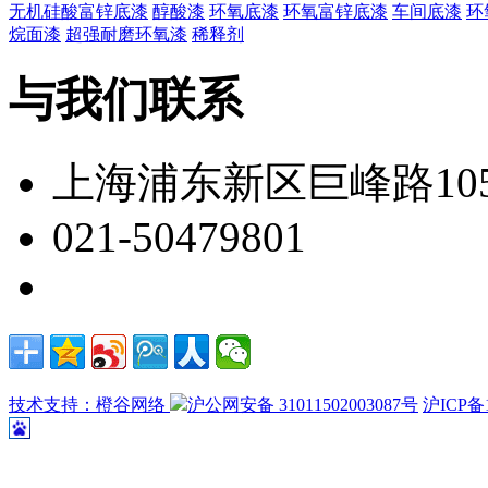
无机硅酸富锌底漆
醇酸漆
环氧底漆
环氧富锌底漆
车间底漆
环
烷面漆
超强耐磨环氧漆
稀释剂
与我们联系
上海浦东新区巨峰路105
021-50479801
技术支持：橙谷网络
沪公网安备 31011502003087号
沪ICP备1