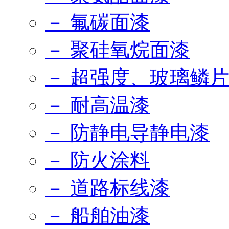
－ 氟碳面漆
－ 聚硅氧烷面漆
－ 超强度、玻璃鳞
－ 耐高温漆
－ 防静电导静电漆
－ 防火涂料
－ 道路标线漆
－ 船舶油漆