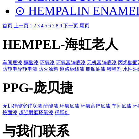
⊙ HEMPALIN ENAMEL
首页
上一页
1
2
3
4
5
6
7
8
9
下一页
尾页
HEMPEL-海虹老人
车间底漆
醇酸漆
环氧漆
环氧富锌底漆
无机富锌底漆
丙烯酸面
防静电导静电漆
防火涂料
道路标线漆
船舶油漆
稀释剂
水性油
PPG-庞贝捷
无机硅酸富锌底漆
醇酸漆
环氧底漆
环氧富锌底漆
车间底漆
环
烷面漆
超强耐磨环氧漆
稀释剂
与我们联系