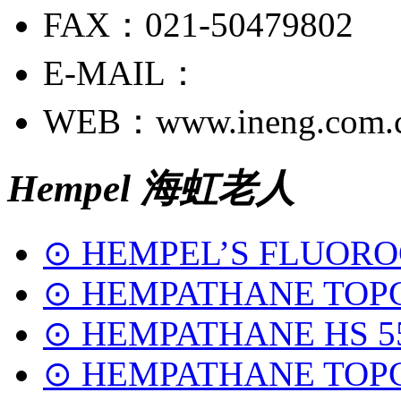
FAX：021-50479802
E-MAIL：
WEB：www.ineng.com.
Hempel 海虹老人
⊙ HEMPEL’S FLUORO
⊙ HEMPATHANE TOPC
⊙ HEMPATHANE HS 5
⊙ HEMPATHANE TOPC