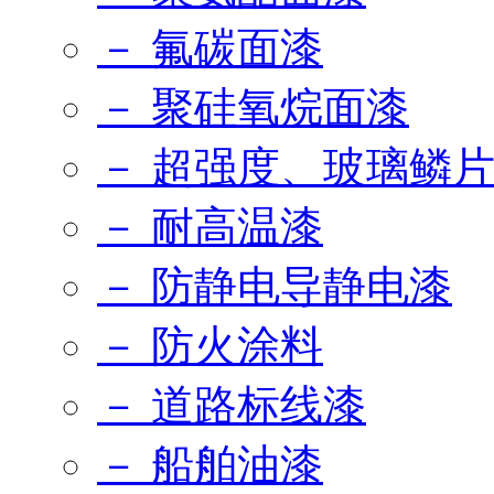
－ 氟碳面漆
－ 聚硅氧烷面漆
－ 超强度、玻璃鳞
－ 耐高温漆
－ 防静电导静电漆
－ 防火涂料
－ 道路标线漆
－ 船舶油漆