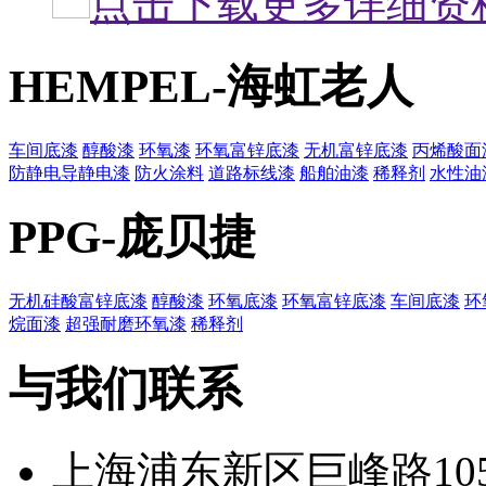
点击下载更多详细资
HEMPEL-海虹老人
车间底漆
醇酸漆
环氧漆
环氧富锌底漆
无机富锌底漆
丙烯酸面
防静电导静电漆
防火涂料
道路标线漆
船舶油漆
稀释剂
水性油
PPG-庞贝捷
无机硅酸富锌底漆
醇酸漆
环氧底漆
环氧富锌底漆
车间底漆
环
烷面漆
超强耐磨环氧漆
稀释剂
与我们联系
上海浦东新区巨峰路105