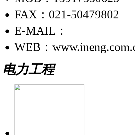
FAX：021-50479802
E-MAIL：
WEB：www.ineng.com.
电力工程