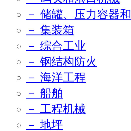
－ 储罐、压力容器
－ 集装箱
－ 综合工业
－ 钢结构防火
－ 海洋工程
－ 船舶
－ 工程机械
－ 地坪