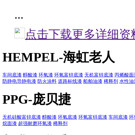
...
点击下载更多详细资
HEMPEL-海虹老人
车间底漆
醇酸漆
环氧漆
环氧富锌底漆
无机富锌底漆
丙烯酸面
防静电导静电漆
防火涂料
道路标线漆
船舶油漆
稀释剂
水性油
PPG-庞贝捷
无机硅酸富锌底漆
醇酸漆
环氧底漆
环氧富锌底漆
车间底漆
环
烷面漆
超强耐磨环氧漆
稀释剂