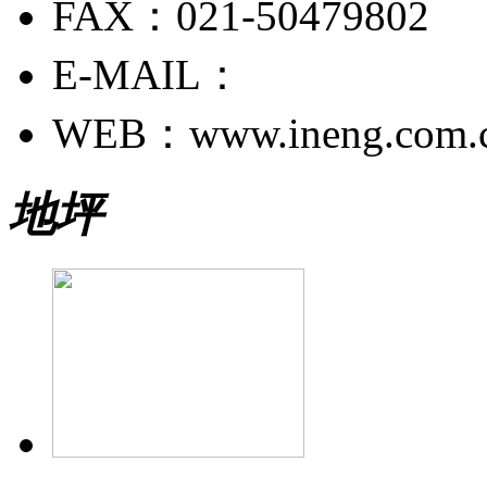
FAX：021-50479802
E-MAIL：
WEB：www.ineng.com.
地坪