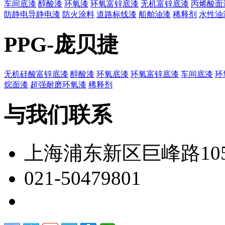
车间底漆
醇酸漆
环氧漆
环氧富锌底漆
无机富锌底漆
丙烯酸面
防静电导静电漆
防火涂料
道路标线漆
船舶油漆
稀释剂
水性油
PPG-庞贝捷
无机硅酸富锌底漆
醇酸漆
环氧底漆
环氧富锌底漆
车间底漆
环
烷面漆
超强耐磨环氧漆
稀释剂
与我们联系
上海浦东新区巨峰路105
021-50479801