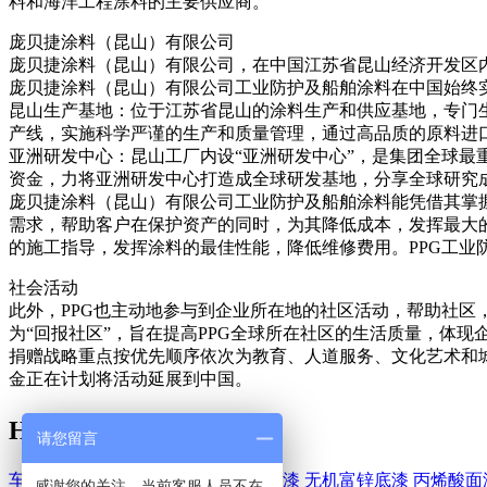
料和海洋工程涂料的主要供应商。
庞贝捷涂料（昆山）有限公司
庞贝捷涂料（昆山）有限公司，在中国江苏省昆山经济开发区
庞贝捷涂料（昆山）有限公司工业防护及船舶涂料在中国始终实施全面质
昆山生产基地：位于江苏省昆山的涂料生产和供应基地，专门生
产线，实施科学严谨的生产和质量管理，通过高品质的原料进
亚洲研发中心：昆山工厂内设“亚洲研发中心”，是集团全球最
资金，力将亚洲研发中心打造成全球研发基地，分享全球研究
庞贝捷涂料（昆山）有限公司工业防护及船舶涂料能凭借其掌
需求，帮助客户在保护资产的同时，为其降低成本，发挥最大的经
的施工指导，发挥涂料的最佳性能，降低维修费用。PPG工业
社会活动
此外，PPG也主动地参与到企业所在地的社区活动，帮助社区，并
为“回报社区”，旨在提高PPG全球所在社区的生活质量，体
捐赠战略重点按优先顺序依次为教育、人道服务、文化艺术和
金正在计划将活动延展到中国。
HEMPEL-海虹老人
请您留言
车间底漆
醇酸漆
环氧漆
环氧富锌底漆
无机富锌底漆
丙烯酸面
感谢您的关注，当前客服人员不在