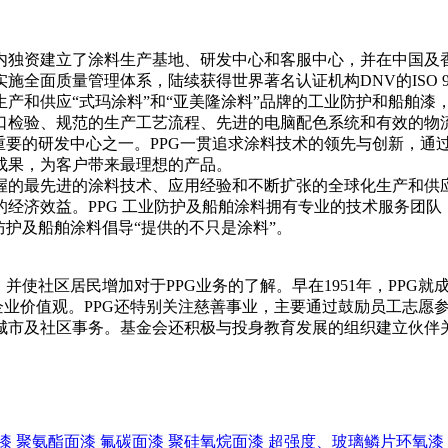
内独资建立了涂料生产基地、研发中心和客服中心，并在中国及
量管理体系，陆续获得世界著名认证机构DNV的ISO 9001、ISO
产和供应“式玛涂料”和“亚美隆涂料”品牌的工业防护和船舶漆
口检验、规范的生产工艺流程、先进的电脑配色系统和有效的物
重要的研发中心之一。PPG一贯追求涂料技术的领先与创新，通
成果，为客户带来最理想的产品。
握的最先进的涂料技术、应用经验和不断扩张的全球化生产和供应
济效益。PPG 工业防护及船舶涂料拥有专业的技术服务团队，拥有
防护及船舶涂料倡导“提供的不只是涂料”。
使社区居民增加对于PPG业务的了解。早在1951年，PPG就成
现企业价值观。PPG还特别关注慈善事业，主要通过鼓励员工志
城市及社区事务。基金会还积极与投身教育发展的组织建立伙伴关
漆
聚氨酯面漆
氟碳面漆
聚硅氧烷面漆
超强度、玻璃鳞片环氧漆