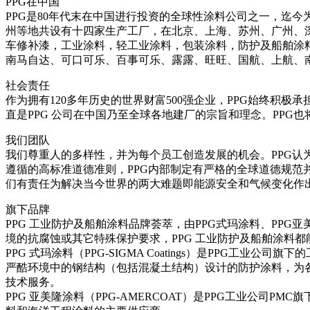
PPG在中国
PPG是80年代末在中国进行投资的全球性涂料公司之一，迄今
州等地共设有十四家生产工厂，在北京、上海、苏州、广州、
车修补漆，工业涂料，轻工业涂料，包装涂料，防护及船舶涂
南马自达、可口可乐、百事可乐、露露、旺旺、国航、上航、
社会责任
作为拥有120多年历史的世界财富500强企业，PPG始终积
直是PPG 公司在中国乃至全球各地建厂的宗旨和理念。PPG
我们团队
我们尊重人的多样性，并为每个员工创造发展的机会。PPG认
遵循的高标准道德准则，PPG内部制定有严格的全球道德规范
们有责任为解决当今世界的两大难题即能源安全和气候变化作
旗下品牌
PPG 工业防护及船舶涂料品牌荟萃，由PPG式玛涂料、PPG
境的抗腐蚀或其它特殊保护要求，PPG 工业防护及船舶涂料
PPG 式玛涂料（PPG-SIGMA Coatings）是PPG
严酷环境中的钢结构（包括混凝土结构）设计的防护涂料，为
技术服务。
PPG 亚美隆涂料（PPG-AMERCOAT）是PPG工业公