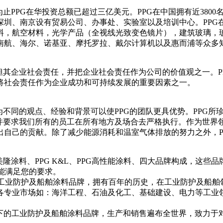
为止PPG在华投资总额已超过三亿美元。PPG在中国拥有近38
深圳、南京设有贸易公司、办事处、实验室以及培训中心。PPG
料，航空材料，光学产品（全视线光致变色镜片），建筑玻璃，
南航、海尔、诺基亚、摩托罗拉、戴尔计算机以及惠而浦等众多
极承担其企业社会责任，并把企业社会责任作为公司的价值观之一。
也将社会责任作为企业成功和可持续发展的重要因素之一。
为不同的观点、经验和背景可以使PPG的团队更具优势。PPG
并要求我们所有的员工在所有地方及场合去严格执行。作为世界领
出自己的贡献。除了减少能源消耗和温室气体排放的努力之外，P
亚美隆涂料、PPG K&L、PPG高性能涂料、四大品牌构成，
都能满足您的要求。
工业公司旗下的工业防护及船舶涂料品牌，拥有百年的历史，在工业防护及
各专业市场如：海洋工程、石油及化工、基础建设、电力等工业
司PMC旗下的工业防护及船舶涂料品牌，生产和销售遍布全世界，