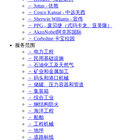
－ Jotun - 佐敦
－ Cosco Kansai - 中远关西
－ Sherwin Williams - 宣伟
－ PPG - 庞贝捷（式玛卡龙、亚美隆）
－ AkzoNobel阿克苏国际
－ Corboline 卡宝拉因
服务范围
－ 电力工程
－ 民用基础设施
－ 石油化工及天然气
－ 矿业和金属加工
－ 码头和港口机械
－ 储罐、压力容器和管道
－ 集装箱
－ 综合工业
－ 钢结构防火
－ 海洋工程
－ 船舶
－ 工程机械
－ 地坪
－ 道路标线