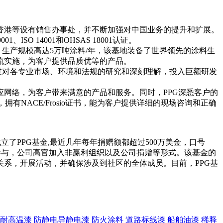
香港等设有销售办事处，并不断加强对中国业务的提升和扩展。
 14001和OHSAS 18001认证。
，生产规模高达5万吨涂料/年，该基地装备了世界领先的涂料生
流实施，为客户提供品质优等的产品。
过对各专业市场、环境和法规的研究和深刻理解，投入巨额研发
网络，为客户带来满意的产品和服务。同时，PPG深悉客户的
NACE/Frosio证书，能为客户提供详细的现场咨询和正确
立了PPG基金,最近几年每年捐赠额都超过500万美金，口号
愿参与，公司高官加入非赢利组织以及公司捐赠等形式。该基金的
系，开展活动，并确保涉及到社区的全体成员。目前，PPG基
耐高温漆
防静电导静电漆
防火涂料
道路标线漆
船舶油漆
稀释