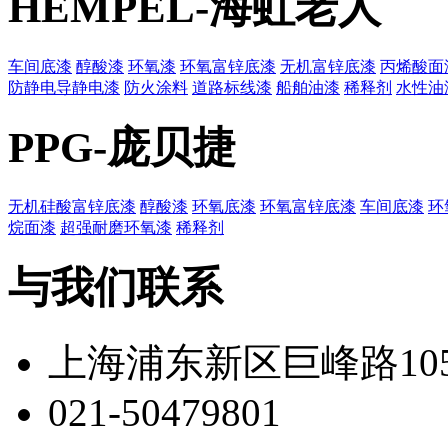
HEMPEL-海虹老人
车间底漆
醇酸漆
环氧漆
环氧富锌底漆
无机富锌底漆
丙烯酸面
防静电导静电漆
防火涂料
道路标线漆
船舶油漆
稀释剂
水性油
PPG-庞贝捷
无机硅酸富锌底漆
醇酸漆
环氧底漆
环氧富锌底漆
车间底漆
环
烷面漆
超强耐磨环氧漆
稀释剂
与我们联系
上海浦东新区巨峰路105
021-50479801