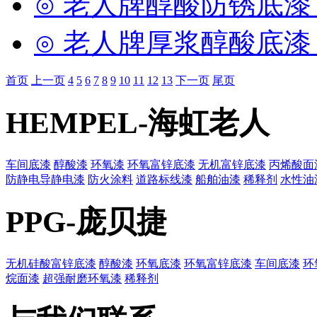
⊙ 老人牌醇酸防锈底漆 1
⊙ 老人牌厚浆醇酸底漆 1
首页
上一页
4
5
6
7
8
9
10
11
12
13
下一页
尾页
HEMPEL-海虹老人
车间底漆
醇酸漆
环氧漆
环氧富锌底漆
无机富锌底漆
丙烯酸面
防静电导静电漆
防火涂料
道路标线漆
船舶油漆
稀释剂
水性油
PPG-庞贝捷
无机硅酸富锌底漆
醇酸漆
环氧底漆
环氧富锌底漆
车间底漆
环
烷面漆
超强耐磨环氧漆
稀释剂