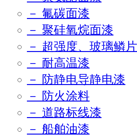
－ 氟碳面漆
－ 聚硅氧烷面漆
－ 超强度、玻璃鳞
－ 耐高温漆
－ 防静电导静电漆
－ 防火涂料
－ 道路标线漆
－ 船舶油漆