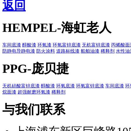
返回
HEMPEL-海虹老人
车间底漆
醇酸漆
环氧漆
环氧富锌底漆
无机富锌底漆
丙烯酸面
防静电导静电漆
防火涂料
道路标线漆
船舶油漆
稀释剂
水性油
PPG-庞贝捷
无机硅酸富锌底漆
醇酸漆
环氧底漆
环氧富锌底漆
车间底漆
环
烷面漆
超强耐磨环氧漆
稀释剂
与我们联系